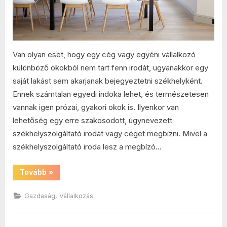
Van olyan eset, hogy egy cég vagy egyéni vállalkozó
különböző okokból nem tart fenn irodát, ugyanakkor egy
saját lakást sem akarjanak bejegyeztetni székhelyként.
Ennek számtalan egyedi indoka lehet, és természetesen
vannak igen prózai, gyakori okok is. Ilyenkor van
lehetőség egy erre szakosodott, úgynevezett
székhelyszolgáltató irodát vagy céget megbízni. Mivel a
székhelyszolgáltató iroda lesz a megbízó…
“Szempontok
Tovább
»
székhelyszolgáltató
választásához”
,
Gazdaság
Vállalkozás