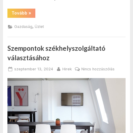
“Diákmunka
Tovább
»
Budapesten
és
a
,
Gazdaság
Üzlet
nagyvárosokban”
Szempontok székhelyszolgáltató
választásához
Posted
By
a(z)
szeptember 13, 2024
Hirek
Nincs hozzászólás
on
Szempont
székhelys
választás
bejegyzé