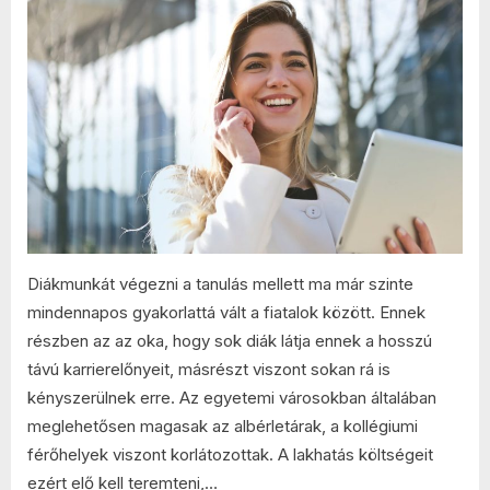
és
a
nagyvárosokb
bejegyzéshez
Diákmunkát végezni a tanulás mellett ma már szinte
mindennapos gyakorlattá vált a fiatalok között. Ennek
részben az az oka, hogy sok diák látja ennek a hosszú
távú karrierelőnyeit, másrészt viszont sokan rá is
kényszerülnek erre. Az egyetemi városokban általában
meglehetősen magasak az albérletárak, a kollégiumi
férőhelyek viszont korlátozottak. A lakhatás költségeit
ezért elő kell teremteni,…