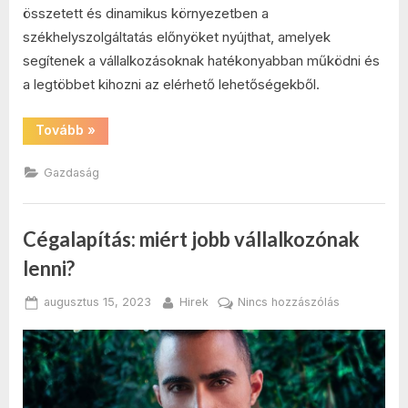
összetett és dinamikus környezetben a
székhelyszolgáltatás előnyöket nyújthat, amelyek
segítenek a vállalkozásoknak hatékonyabban működni és
a legtöbbet kihozni az elérhető lehetőségekből.
“Székhelyszolgáltatás
Tovább
»
–
az
üzleti
Gazdaság
sikert
elősegítő
katalizátor”
Cégalapítás: miért jobb vállalkozónak
lenni?
Posted
By
a(z)
augusztus 15, 2023
Hirek
Nincs hozzászólás
on
Cégalapítás:
miért
jobb
vállalkozóna
lenni?