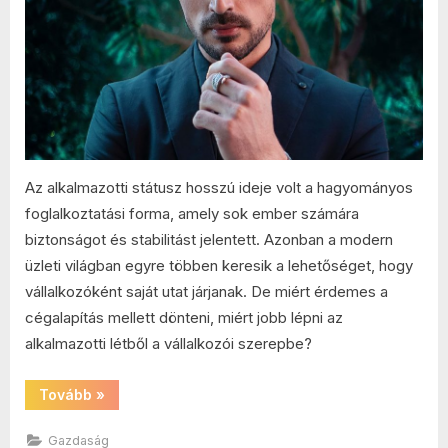
bejegyzésh
Az alkalmazotti státusz hosszú ideje volt a hagyományos
foglalkoztatási forma, amely sok ember számára
biztonságot és stabilitást jelentett. Azonban a modern
üzleti világban egyre többen keresik a lehetőséget, hogy
vállalkozóként saját utat járjanak. De miért érdemes a
cégalapítás mellett dönteni, miért jobb lépni az
alkalmazotti létből a vállalkozói szerepbe?
“Cégalapítás:
Tovább
»
miért
jobb
vállalkozónak
Gazdaság