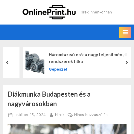
Skip
to
Online print
Hírek innen-onnan
content
Háromfázisú erő: a nagy teljesítményű
rendszerek titka
prev
nex
Gépészet
Diákmunka Budapesten és a
Kategória:
nagyvárosokban
Gazdaság
Posted
By
a(z)
október 15, 2024
Hirek
Nincs hozzászólás
on
Diákmunka
Budapesten