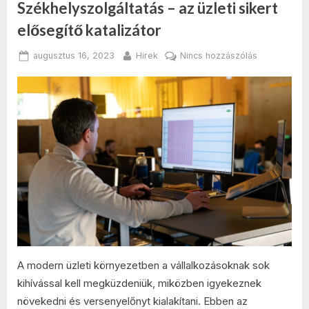
Székhelyszolgáltatás – az üzleti sikert
elősegítő katalizátor
Posted
By
a(z)
augusztus 16, 2023
Hirek
Nincs hozzászólás
on
Székhelyszo
–
az
üzleti
sikert
elősegítő
katalizátor
bejegyzésh
A modern üzleti környezetben a vállalkozásoknak sok
kihívással kell megküzdeniük, miközben igyekeznek
növekedni és versenyelőnyt kialakítani. Ebben az