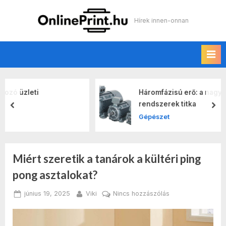
Skip
to
Online print
Hírek innen-onnan
content
Háromfázisú erő: a nagy teljesítményű
rendszerek titka
prev
nex
Gépészet
Miért szeretik a tanárok a kültéri ping
Hónap:
pong asztalokat?
2025
Posted
By
a(z)
június 19, 2025
Viki
Nincs hozzászólás
június
on
Miért
szeretik