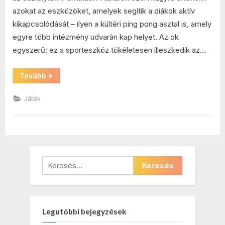
azokat az eszközöket, amelyek segítik a diákok aktív
kikapcsolódását – ilyen a kültéri ping pong asztal is, amely
egyre több intézmény udvarán kap helyet. Az ok
egyszerű: ez a sporteszköz tökéletesen illeszkedik az…
“Miért
Tovább
»
szeretik
a
tanárok
Játék
a
kültéri
ping
pong
asztalokat?”
Keresés:
Legutóbbi bejegyzések