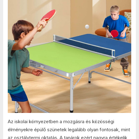
a
tanárok
a
kültéri
ping
pong
asztalokat?
bejegyzéshez
Az iskolai környezetben a mozgásra és közösségi
élményekre épülő szünetek legalább olyan fontosak, mint
az osztálytermi oktatás. A tanárok ezért nagyra értékelik