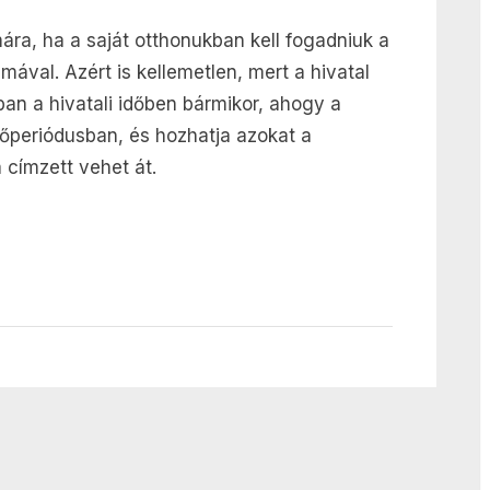
Hogy
ra, ha a saját otthonukban kell fogadniuk a
ne
az
mával. Azért is kellemetlen, mert a hivatal
otthonodban
ban a hivatali időben bármikor, ahogy a
zaklassanak,
dőperiódusban, és hozhatja azokat a
szerződj
 címzett vehet át.
székhelyszolgáltatóval!
bejegyzéshez