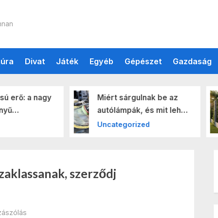
nt
nnan
túra
Divat
Játék
Egyéb
Gépészet
Gazdaság
Miért sárgulnak be az
Telepítési tippek
autólámpák, és mit lehet
stabilitás biztosí
tenni ellene?
ponthegesztett k
Uncategorized
Ingatlan
esetén
aklassanak, szerződj
a(z)
zászólás