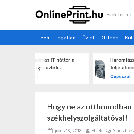
Skip
to
Online pri
Hírek innen-o
content
Tech
Ingatlan
Üzlet
Otthon
Kul
 IT háttér a
Háromfázisú erő: a nagy
üzleti
teljesítményű
prev
etben
rendszerek titka
Gépészet
Hónap:
Hogy ne az otthonodban z
székhelyszolgáltatóval!
2018
Posted
By
július 13, 2018
Hirek
Nincs hoz