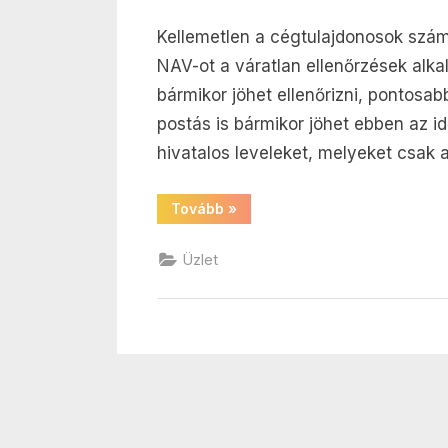
július
on
Kellemetlen a cégtulajdonosok számá
NAV-ot a váratlan ellenőrzések alkal
bármikor jöhet ellenőrizni, pontosab
postás is bármikor jöhet ebben az i
hivatalos leveleket, melyeket csak a
“Hogy
Tovább
»
ne
az
otthonodban
Üzlet
zaklassanak,
szerződj
székhelyszolgáltatóval!”