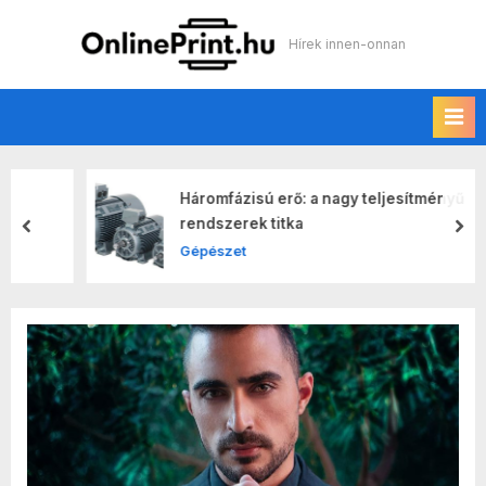
Skip
to
Online print
Hírek innen-onnan
content
Háromfázisú erő: a nagy teljesítményű
rendszerek titka
prev
nex
Gépészet