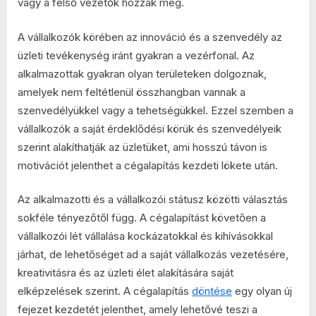
vagy a felső vezetők hozzák meg.
A vállalkozók körében az innováció és a szenvedély az
üzleti tevékenység iránt gyakran a vezérfonal. Az
alkalmazottak gyakran olyan területeken dolgoznak,
amelyek nem feltétlenül összhangban vannak a
szenvedélyükkel vagy a tehetségükkel. Ezzel szemben a
vállalkozók a saját érdeklődési körük és szenvedélyeik
szerint alakíthatják az üzletüket, ami hosszú távon is
motivációt jelenthet a cégalapítás kezdeti lökete után.
Az alkalmazotti és a vállalkozói státusz közötti választás
sokféle tényezőtől függ. A cégalapítást követően a
vállalkozói lét vállalása kockázatokkal és kihívásokkal
járhat, de lehetőséget ad a saját vállalkozás vezetésére,
kreativitásra és az üzleti élet alakítására saját
elképzelések szerint. A cégalapítás
döntése
egy olyan új
fejezet kezdetét jelenthet, amely lehetővé teszi a