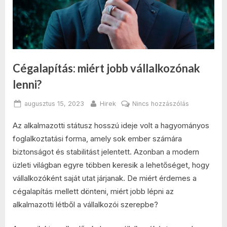
Cégalapítás: miért jobb vállalkozónak
lenni?
Posted
By
a(z)
augusztus 15, 2023
Hirek
Nincs hozzászólás
on
Cégalapítás:
Az alkalmazotti státusz hosszú ideje volt a hagyományos
miért
jobb
foglalkoztatási forma, amely sok ember számára
vállalkozóna
biztonságot és stabilitást jelentett. Azonban a modern
lenni?
üzleti világban egyre többen keresik a lehetőséget, hogy
bejegyzésh
vállalkozóként saját utat járjanak. De miért érdemes a
cégalapítás mellett dönteni, miért jobb lépni az
alkalmazotti létből a vállalkozói szerepbe?