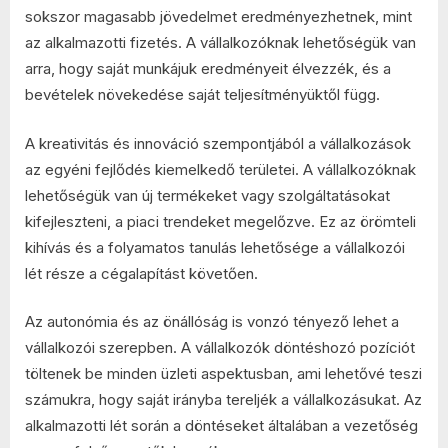
sokszor magasabb jövedelmet eredményezhetnek, mint
az alkalmazotti fizetés. A vállalkozóknak lehetőségük van
arra, hogy saját munkájuk eredményeit élvezzék, és a
bevételek növekedése saját teljesítményüktől függ.
A kreativitás és innováció szempontjából a vállalkozások
az egyéni fejlődés kiemelkedő területei. A vállalkozóknak
lehetőségük van új termékeket vagy szolgáltatásokat
kifejleszteni, a piaci trendeket megelőzve. Ez az örömteli
kihívás és a folyamatos tanulás lehetősége a vállalkozói
lét része a cégalapítást követően.
Az autonómia és az önállóság is vonzó tényező lehet a
vállalkozói szerepben. A vállalkozók döntéshozó pozíciót
töltenek be minden üzleti aspektusban, ami lehetővé teszi
számukra, hogy saját irányba tereljék a vállalkozásukat. Az
alkalmazotti lét során a döntéseket általában a vezetőség