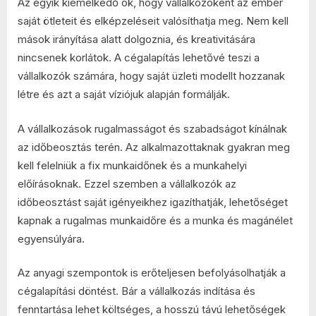
Az egyik kiemelkedő ok, hogy vállalkozóként az ember
saját ötleteit és elképzeléseit valósíthatja meg. Nem kell
mások irányítása alatt dolgoznia, és kreativitására
nincsenek korlátok. A cégalapítás lehetővé teszi a
vállalkozók számára, hogy saját üzleti modellt hozzanak
létre és azt a saját víziójuk alapján formálják.
A vállalkozások rugalmasságot és szabadságot kínálnak
az időbeosztás terén. Az alkalmazottaknak gyakran meg
kell felelniük a fix munkaidőnek és a munkahelyi
előírásoknak. Ezzel szemben a vállalkozók az
időbeosztást saját igényeikhez igazíthatják, lehetőséget
kapnak a rugalmas munkaidőre és a munka és magánélet
egyensúlyára.
Az anyagi szempontok is erőteljesen befolyásolhatják a
cégalapítási döntést. Bár a vállalkozás indítása és
fenntartása lehet költséges, a hosszú távú lehetőségek