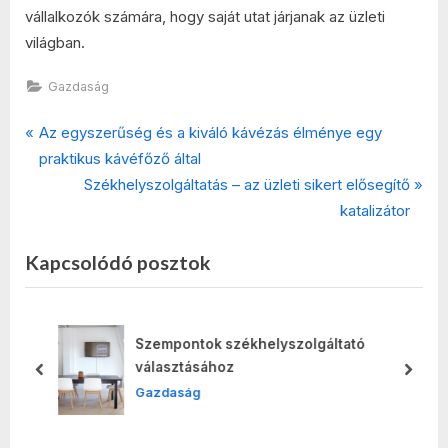
vállalkozók számára, hogy saját utat járjanak az üzleti
világban.
Gazdaság
P
Bejegyzés
Az egyszerűség és a kiváló kávézás élménye egy
r
praktikus kávéfőző által
navigáció
e
N
Székhelyszolgáltatás – az üzleti sikert elősegítő
v
e
katalizátor
i
x
Kapcsolódó posztok
o
t
u
P
s
o
P
s
Szempontok székhelyszolgáltató
o
t
választásához
prev
next
s
:
Gazdaság
t
: