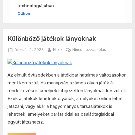
technológiájában
Otthon
Különböző játékok lányoknak
Hónap:
Posted
By
a(z)
február 2, 2023
Hirek
Nincs hozzászólás
2023
on
Különböző
játékok
február
lányoknak
Az elmúlt évtizedekben a játékipar hatalmas változásokon
bejegyzéshez
ment keresztül, és manapság számos olyan játék áll
rendelkezésre, amelyek kifejezetten lányoknak készültek.
Ezek a játékok lehetnek olyanok, amelyeket online lehet
játszani, vagy akár a hagyományos társasjátékok is
lehetnek, amelyeket barátaiddal és családtagjaiddal
együtt játszhatsz.