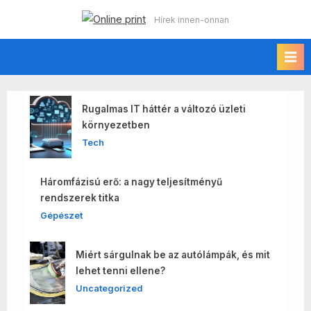
Skip
Online print
Hírek innen-onnan
to
content
Rugalmas IT háttér a változó üzleti
környezetben
Tech
Háromfázisú erő: a nagy teljesítményű
rendszerek titka
Gépészet
Miért sárgulnak be az autólámpák, és mit
lehet tenni ellene?
Uncategorized