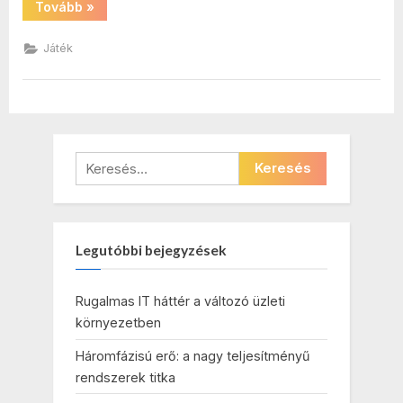
“Különböző
Tovább
»
játékok
lányoknak”
Játék
Keresés:
Legutóbbi bejegyzések
Rugalmas IT háttér a változó üzleti
környezetben
Háromfázisú erő: a nagy teljesítményű
rendszerek titka