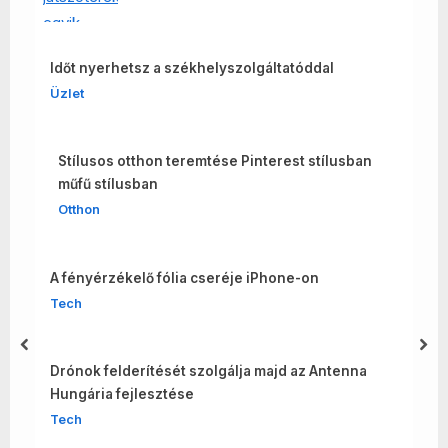
Időt nyerhetsz a székhelyszolgáltatóddal
Üzlet
Stílusos otthon teremtése Pinterest stílusban
műfű stílusban
Otthon
A fényérzékelő fólia cseréje iPhone-on
Tech
prev
nex
Drónok felderítését szolgálja majd az Antenna
Hungária fejlesztése
Tech