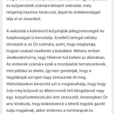
és kutyaimádók számára létrejött weboldal, mely
rengeteg hasznos tanáccsal, tippel és érdekességgel
látja el az olvasókat.
A weboldal a különböző kutyafajták jellegzetességeit és
tulajdonságait is bemutatja. Emellett tartogat néhány
útmutatót is az Ön számára, azért, hogy megtanulja,
hogyan szabad viselkedni a kutyákkal. Néhány emberi
viselkedésforma, nagy félelmet tud kelteni az állatokban.
Az emberek számára ezek a mozdulatok természetesek,
mint például az ölelés, így nem gondolják, hogy a
négylábújuk ezt igen nagy stressznek éli meg.
Weboldalunkon keresztül azt is megtanulhatja, hogy hogy
óvja meg kutyusát az állatorvosnál tett látogatással vagy
egy kutyafürdetéssel járó ártó stressztől. Amennyiben Ön
arra törekszik, hogy kiskedvence a lehető legjobb gazdit
tudja magáénak, akkor érdemes a nemharapok.hu