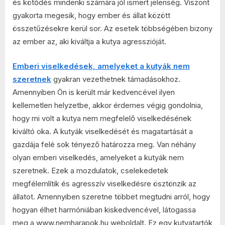
amelyeket
és kötődés mindenki számára jól ismert jelenség. Viszont
a
gyakorta megesik, hogy ember és állat között
kutyák
összetűzésekre kerül sor. Az esetek többségében bizony
nem
az ember az, aki kiváltja a kutya agresszióját.
szeretnek
bejegyzéshez
Emberi viselkedések, amelyeket a kutyák nem
szeretnek
gyakran vezethetnek támadásokhoz.
Amennyiben Ön is került már kedvencével ilyen
kellemetlen helyzetbe, akkor érdemes végig gondolnia,
hogy mi volt a kutya nem megfelelő viselkedésének
kiváltó oka. A kutyák viselkedését és magatartását a
gazdája felé sok tényező határozza meg. Van néhány
olyan emberi viselkedés, amelyeket a kutyák nem
szeretnek. Ezek a mozdulatok, cselekedetek
megfélemlítik és agresszív viselkedésre ösztönzik az
állatot. Amennyiben szeretne többet megtudni arról, hogy
hogyan élhet harmóniában kiskedvencével, látogassa
meg a www.nemharapok.hu weboldalt. Ez egy kutyatartók