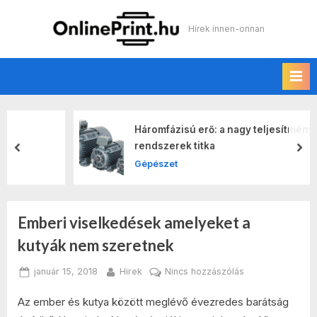
Skip
to
Online print
Hírek innen-onnan
content
Háromfázisú erő: a nagy teljesítményű
rendszerek titka
prev
nex
Gépészet
Emberi viselkedések amelyeket a
kutyák nem szeretnek
Posted
By
a(z)
január 15, 2018
Hirek
Nincs hozzászólás
on
Emberi
Az ember és kutya között meglévő évezredes barátság
viselkedések