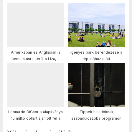
Amerikában és Angliában is
Igényes park berendezése a
bemutatásra kerül a Liza, a
lépcsőház előtt
rókatündért
Leonardo DiCaprio alapítványa
Tippek haladóknak
15 millió dollárt ajánlott fel a
szabadulószoba programon
környezetvédelem
támogatására