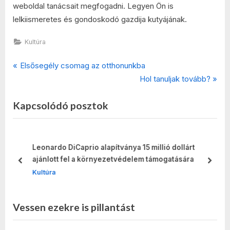
weboldal tanácsait megfogadni. Legyen Ön is
lelkiismeretes és gondoskodó gazdija kutyájának.
Kultúra
P
Bejegyzés
Elsősegély csomag az otthonunkba
r
N
Hol tanuljak tovább?
navigáció
e
e
Kapcsolódó posztok
v
x
i
t
o
P
u
o
Leonardo DiCaprio alapítványa 15 millió dollárt
s
s
ajánlott fel a környezetvédelem támogatására
prev
next
P
t
Kultúra
o
:
s
Vessen ezekre is pillantást
t
: