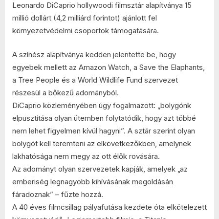
Leonardo DiCaprio hollywoodi filmsztár alapítványa 15
DiCaprio
alapítványa
millió dollárt (4,2 milliárd forintot) ajánlott fel
15
környezetvédelmi csoportok támogatására.
millió
dollárt
A színész alapítványa kedden jelentette be, hogy
ajánlott
egyebek mellett az Amazon Watch, a Save the Elaphants,
fel
a Tree People és a World Wildlife Fund szervezet
a
környezetvédele
részesül a bőkezű adományból.
támogatására
DiCaprio közleményében úgy fogalmazott: „bolygónk
bejegyzéshez
elpusztítása olyan ütemben folytatódik, hogy azt többé
nem lehet figyelmen kívül hagyni”. A sztár szerint olyan
bolygót kell teremteni az elkövetkezőkben, amelynek
lakhatósága nem megy az ott élők rovására.
Az adományt olyan szervezetek kapják, amelyek „az
emberiség legnagyobb kihívásának megoldásán
fáradoznak” – fűzte hozzá.
A 40 éves filmcsillag pályafutása kezdete óta elkötelezett