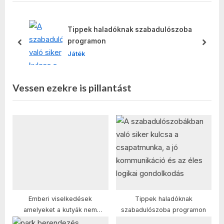
o
t
u
P
s
o
Tippek haladóknak szabadulószoba
P
s
programon
prev
next
o
t
Játék
s
:
t
Vessen ezekre is pillantást
:
Emberi viselkedések
Tippek haladóknak
amelyeket a kutyák nem
szabadulószoba programon
szeretnek