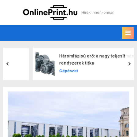
Skip
to
Online print
Hírek innen-onnan
content
Háromfázisú erő: a nagy teljesítményű
rendszerek titka
prev
nex
Gépészet