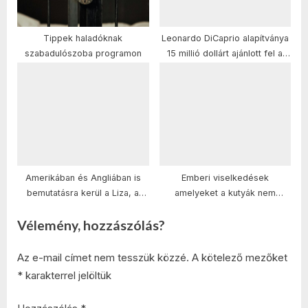
Tippek haladóknak
Leonardo DiCaprio alapítványa
szabadulószoba programon
15 millió dollárt ajánlott fel a
környezetvédelem
támogatására
Amerikában és Angliában is
Emberi viselkedések
bemutatásra kerül a Liza, a
amelyeket a kutyák nem
rókatündért
szeretnek
Vélemény, hozzászólás?
Az e-mail címet nem tesszük közzé.
A kötelező mezőket
*
karakterrel jelöltük