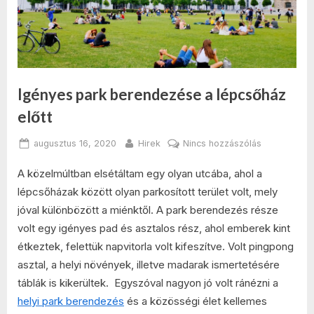
Igényes park berendezése a lépcsőház
előtt
Posted
By
a(z)
augusztus 16, 2020
Hirek
Nincs hozzászólás
on
Igényes
A közelmúltban elsétáltam egy olyan utcába, ahol a
park
berendezés
lépcsőházak között olyan parkosított terület volt, mely
a
jóval különbözött a miénktől. A park berendezés része
lépcsőház
volt egy igényes pad és asztalos rész, ahol emberek kint
előtt
étkeztek, felettük napvitorla volt kifeszítve. Volt pingpong
bejegyzésh
asztal, a helyi növények, illetve madarak ismertetésére
táblák is kikerültek.
Egyszóval nagyon jó volt ránézni a
helyi park berendezés
és a közösségi élet kellemes