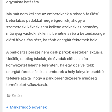
egymásra hatására.
Ma már nem kellene az embereknek a rohadó fa ülésű
betonlábas padokkal megelégedniük, ahogy a
szemeteskukáknak sem kellene azoknak az ocsmány
műanyag vackoknak lenni. Lehetne szép a betondzsungel
előtti füves-fás rész, ha több energiát fektetnék bele.
A parkosítás persze nem csak parkok esetében aktuális.
Üdülők, esetleg iskolák, és óvodák előtt is szép
környezetet lehetne teremteni, ha egy kicsivel több
energiát fordítanának az emberek a hely kényelmesebbé
tételére azáltal, hogy a park berendezésére minőségi
termékeket választanak.
Kultúra
P
Bejegyzés
Márkafüggő egyének