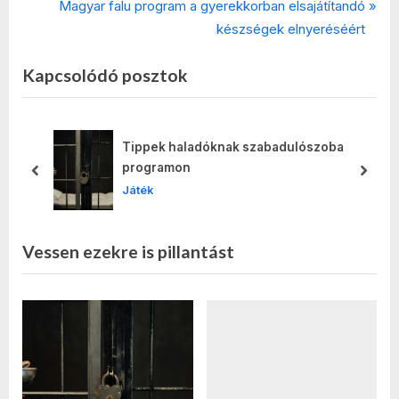
r
N
Magyar falu program a gyerekkorban elsajátítandó
navigáció
e
e
készségek elnyeréséért
v
x
Kapcsolódó posztok
i
t
o
P
u
o
s
s
Tippek haladóknak szabadulószoba
P
t
programon
prev
next
o
:
Játék
s
t
Vessen ezekre is pillantást
: