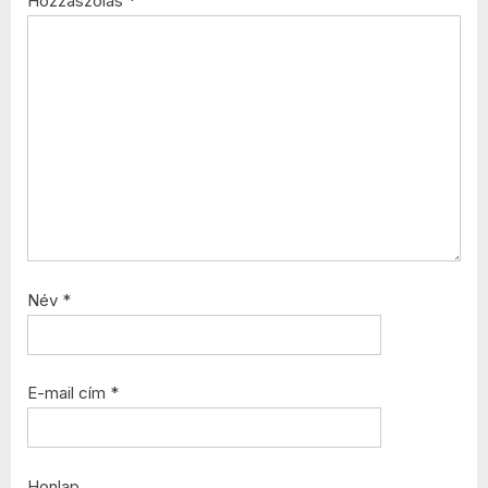
Hozzászólás
*
Név
*
E-mail cím
*
Honlap